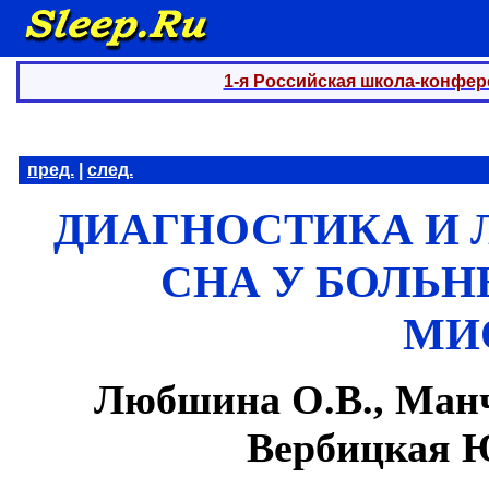
1-я Российская школа-конфер
пред.
|
след.
ДИАГНОСТИКА И 
СНА У БОЛЬ
МИ
Любшина О.В., Манч
Вербицкая Ю