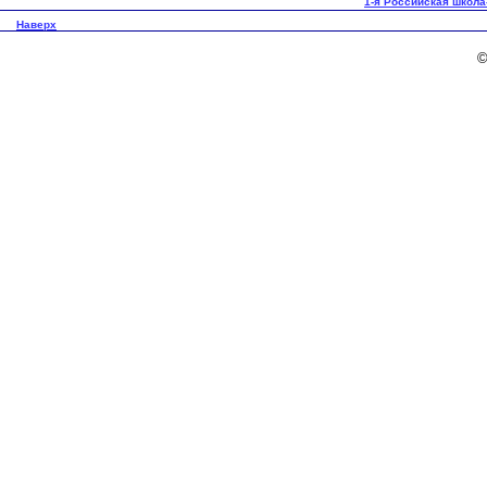
1-я Российская школа
Наверх
©