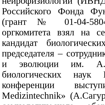
нейрофизиологии (ИВН
Российского Фонда Фу
(грант № 01-04-5804
оргкомитета взял на 
кандидат биологическ
председателя – сотрудни
и эволюции им. А.Н
биологических наук В
конференции выст
Medizintechnik
» (А.Сагур